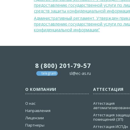
предоставлению государственной услуги по ли
средств защиты конфиденциальной информаци
Административный регламент. Утвержден прика
предоставлению государственной услуги по ли
конфиденциальной информации”
8 (800) 201-79-57
sl@ec-as.ru
telegram
О КОМПАНИИ
АТТЕСТАЦИЯ
О нас
Аттестация
автоматизированны
Направления
Аттестация защищ
Лицензии
помещений (ЗП)
Партнеры
Аттестация ИСПДн