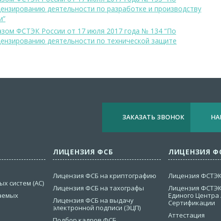
цензированию деятельности по разработке и производству
и”
зом ФСТЭК России от 17 июля 2017 года № 134 “По
цензированию деятельности по технической защите
ЗАКАЗАТЬ ЗВОНОК
НА
ЛИЦЕНЗИЯ ФСБ
ЛИЦЕНЗИЯ Ф
Лицензия ФСБ на криптографию
Лицензия ФСТЭК
х систем (АС)
Лицензия ФСБ на тахографы
Лицензия ФСТЭК
аемых
Единого Центра
Лицензия ФСБ на выдачу
Сертификации
электронной подписи (ЭЦП)
Аттестация
Подбор кадров ФСБ