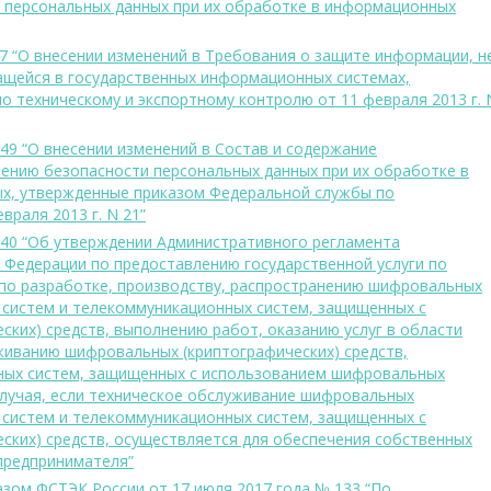
и персональных данных при их обработке в информационных
27 “О внесении изменений в Требования о защите информации, н
ащейся в государственных информационных системах,
 техническому и экспортному контролю от 11 февраля 2013 г. 
49 “О внесении изменений в Состав и содержание
чению безопасности персональных данных при их обработке в
х, утвержденные приказом Федеральной службы по
враля 2013 г. N 21”
 440 “Об утверждении Административного регламента
 Федерации по предоставлению государственной услуги по
по разработке, производству, распространению шифровальных
 систем и телекоммуникационных систем, защищенных с
ких) средств, выполнению работ, оказанию услуг в области
иванию шифровальных (криптографических) средств,
ных систем, защищенных с использованием шифровальных
 случая, если техническое обслуживание шифровальных
 систем и телекоммуникационных систем, защищенных с
ких) средств, осуществляется для обеспечения собственных
предпринимателя”
зом ФСТЭК России от 17 июля 2017 года № 133 “По