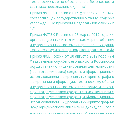
технических мер по обеспечению безопасност
системах персональных данных”
Приказ ФСТЭК России от 15 февраля 2017 г. №
составляющей государственную тайну, содерж
утвержденные приказом Федеральной службы по
17”
Приказ ФСТЭК России от 23 марта 2017 года № 
организационных и технических мер по обеспе
информационных системах персональных данны
техническому и экспортному контролю от 18 фе
Приказ ФСБ России от 30 августа 2012 года №
Федеральной службы безопасности Российской
осуществлению лицензирования деятельности 
(криптографических) средств, информационных
использованием шифровальных (криптографичес
шифрования информации, техническому обслуж
информационных систем и телекоммуникацион
(криптографических) средств (за исключением
(криптографических) средств, информационных
использованием шифровальных (криптографичес
нужд юридического лица или индивидуального 
Административный регламент. Утвержден прика