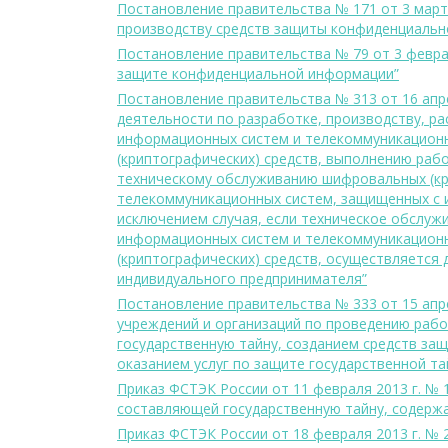
Постановление правительства № 171 от 3 март
производству средств защиты конфиденциальн
Постановление правительства № 79 от 3 февра
защите конфиденциальной информации”
Постановление правительства № 313 от 16 апр
деятельности по разработке, производству, р
информационных систем и телекоммуникацион
(криптографических) средств, выполнению раб
техническому обслуживанию шифровальных (кр
телекоммуникационных систем, защищенных с и
исключением случая, если техническое обслуж
информационных систем и телекоммуникацион
(криптографических) средств, осуществляется
индивидуального предпринимателя”
Постановление правительства № 333 от 15 апр
учреждений и организаций по проведению рабо
государственную тайну, созданием средств за
оказанием услуг по защите государственной та
Приказ ФСТЭК России от 11 февраля 2013 г. №
составляющей государственную тайну, содерж
Приказ ФСТЭК России от 18 февраля 2013 г. №