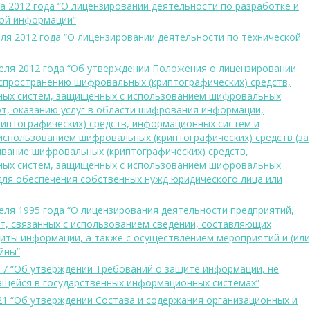
а 2012 года “О лицензировании деятельности по разработке и
ой информации”
ля 2012 года “О лицензировании деятельности по технической
еля 2012 года “Об утверждении Положения о лицензировании
аспространению шифровальных (криптографических) средств,
ных систем, защищенных с использованием шифровальных
от, оказанию услуг в области шифрования информации,
иптографических) средств, информационных систем и
спользованием шифровальных (криптографических) средств (за
ивание шифровальных (криптографических) средств,
ных систем, защищенных с использованием шифровальных
 для обеспечения собственных нужд юридического лица или
еля 1995 года “О лицензирования деятельности предприятий,
т, связанных с использованием сведений, составляющих
щиты информации, а также с осуществлением мероприятий и (или
йны”
 17 “Об утверждении Требований о защите информации, не
ащейся в государственных информационных системах”
 21 “Об утверждении Состава и содержания организационных и